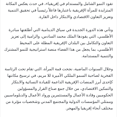
تقود النمو الشامل والمستدام في إفريقيا»، في حدث يعكس المكانة
المتزايدة للمرأة الإفريقية باعتبارها فاعلاً رئيسياً في تحقيق التنمية
وتعزيز التعاون الاقتصادي والابتكار داخل القارة.
وتأتي هذه الدورة الجديدة في سياق الدينامية التي أطلقتها مبادرة
الأطلسي، التي يقودها الملك محمد السادس، والرامية إلى تعزيز
التعاون والتكامل بين البلدان الإفريقية المطلة على المحيط
الأطلسي، بما يجعل من هذا الفضاء منصة استراتيجية للنمو المشترك
والتنمية المستدامة.
وخلال السنوات الماضية، نجحت قمة المرأة، التي تقام تحت الرئاسة
الفخرية لصاحبة السمو الملكي الأميرة للا مريم، في ترسيخ مكانتها
كإحدى أبرز المنصات الإفريقية الداعمة للقيادة النسائية والابتكار
والتمكين الاقتصادي، من خلال جمع صناع القرار والمسؤولين
الحكوميين وقادة الأعمال والمستثمرين ورواد الأعمال والدبلوماسيين
وممثلي المؤسسات الدولية والمجتمع المدني وشخصيات مؤثرة من
مختلف أنحاء إفريقيا والمهجر.