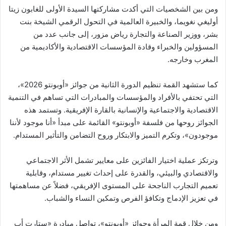
ومن بين الشخصيات التي أكدت مشاركتها السيدة الأولى للغابون زيتا
أوليغي نغويما، والخبيرة العالمية في التحول الرقمي الشيخة بنت
بشر، ووزير الصناعة والتجارة رياض مزور، إلى جانب عدد من
المسؤولين والخبراء وقادة المؤسسات الاقتصادية والأكاديمية من
المغرب وخارجه.
كما ستشهد القمة تنظيم الدورة الثانية من جوائز «أوبونتو 2026»،
التي تحتفي بالأفراد والمؤسسات والمبادرات التي تساهم في التنمية
الاقتصادية والاجتماعية والإنسانية بالقارة الإفريقية. وتستمد هذه
الجوائز روحها من فلسفة «أوبونتو» القائمة على مبدأ «أنا موجود لأننا
موجودون»، وتكرم التميز والابتكار وروح التضامن والتأثير المستدام.
وترتكز عملية اختيار الفائزين على معايير تشمل الأثر الاجتماعي
والاقتصادي والبيئي، والقدرة على إحداث تغيير مستدام، وقابلية
تعميم التجارب الناجحة على المستوى الإفريقي، فضلاً عن مساهمتها
في تعزيز الإدماج وتكافؤ الفرص وتمكين النساء والشباب.
ومن خلال قمة المرأة وجوائز «أوبونتو»، تواصل مبادرة «ستارت أب