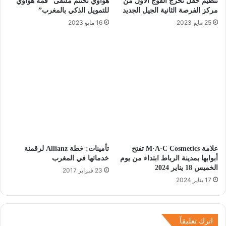
تنظيم حفل تخرج الفوج الأول من
هواوي تختتم ملتقى “قمة هواوي
مركز الفرصة الثانية الجيل الجديد
للتمويل الذكي بالمغرب”
25 مايو 2023
16 مايو 2023
علامة M·A·C Cosmetics تفتح
تأمينات: خطة Allianz لرقمنة
أبوابها بمدينة الرباط ابتداء من يوم
خدماتها في المغرب
الخميس 18 يناير 2024
23 فبراير 2017
17 يناير 2024
اترك تعليقاً