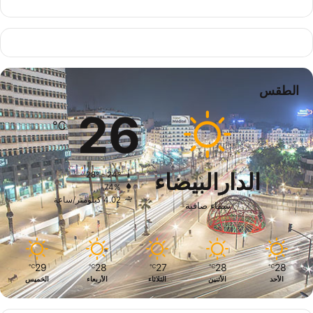
الطقس
26
℃
الدارالبيضاء
28º - 24º
74%
4.02 كيلومتر/ساعة
سماء صافية
29
28
27
28
28
℃
℃
℃
℃
℃
الأحد
الأثنين
الثلاثاء
الأربعاء
الخميس