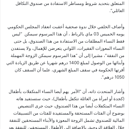
المتعلق بتحديد شروط ومساطر الاستفادة من صندوق التكافل
العائلي”.
وأضاف الخلفي خلال ندوة صحفية أعقبت انعقاد المجلس الحكومي
يومه الخميس 03 ماي بالرباط ، أن هذا المرسوم سيمكن “ليس
فقط النساء المطلقات من الاستفادة من هذا الصندوق، بل حتى
النساء المعوزات الفقيرات، اللواتي يتعرضن للإهمال، ولا يستفدن
من النفقة”، مشيرا إلى أن “هذا المرسوم سيمكن الزوجة المهملة
وأبنائها من الوصول لمبلغ 1400 درهم شهريا عن طريق الزيادة التي
أقرتها الحكومة في سقف المبلغ الشهري، علما أن السقف كان
1050 درهم.”.
وأشار المتحدث ذاته، أن “الأمر يهم أيضا النساء المتكفلات بأطفال
(كجدة أو امرأة من العائلة تتكفل بأطفال)، حيث ستستفيد هاته
النساء المتكفلات أيضا من هذا الصندوق، حيث جرى التنصيص
بوضوح أن الفئات المستحقة والمستفيدة للفئات من التسبيقات
المالية للصندوق تشمل الزوجة المعوزة والأبناء المستحقين للنفقة
خلال العلاقة الزوجية، بالإضافة إلى الأطفال المستحقين للنفقة بعد