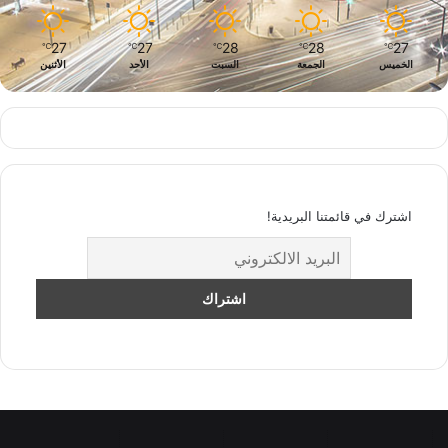
27
27
28
28
27
℃
℃
℃
℃
℃
الخميس
الجمعة
السبت
الأحد
الأثنين
اشترك في قائمتنا البريدية!