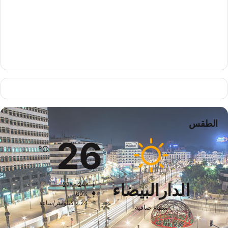
الطقس
26
℃
الدارالبيضاء
27º - 24º
69%
2.24 كيلومتر/ساعة
سماء صافية