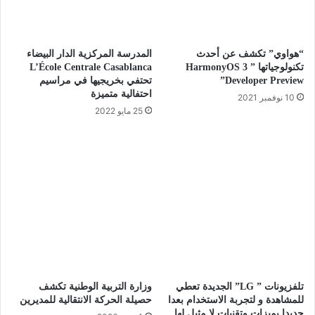
“هواوي” تكشف عن أحدث
المدرسة المركزية الدار البيضاء
تكنولوجياتها ” HarmonyOS 3
L’École Centrale Casablanca
Developer Preview”
تحتفي بخريجيها في مراسيم
احتفالية متميزة
10 نوفمبر 2021
25 مايو 2022
تلفزيونات ” LG” الجديدة تعطي
وزارة التربية الوطنية تكشف
للمشاهدة و لتجربة الاستخدام بعدا
حصيلة الحركة الانتقالية للمديرين
جديدا بميزات وتقنيات لا مثيل لها