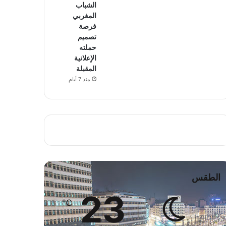
الشباب
المغربي
فرصة
تصميم
حملته
الإعلانية
المقبلة
منذ 7 أيام
الطقس
23
℃