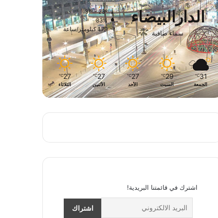
الدارالبيضاء
31º - 23º
83%
1.79 كيلومتر/ساعة
سماء صافية
27
27
27
29
31
℃
℃
℃
℃
℃
الجمعة
السبت
الأحد
الأثنين
الثلاثاء
اشترك في قائمتنا البريدية!