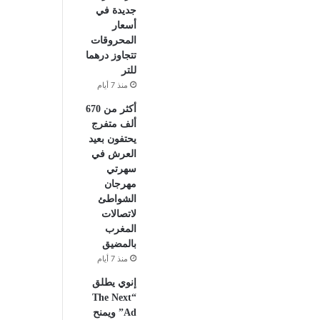
جديدة في
أسعار
المحروقات
تتجاوز درهما
للتر
منذ 7 أيام
أكثر من 670
ألف متفرج
يحتفون بعيد
العرش في
سهرتي
مهرجان
الشواطئ
لاتصالات
المغرب
بالمضيق
منذ 7 أيام
إنوي يطلق
“The Next
Ad” ويمنح