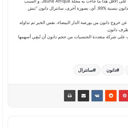
سانترال دانون تخرج مستقبلا من بورصة الدار البيضاء؟ على الأقل هذا ما جاءت به مجلة Jeune Afrique. و السبب
ضعف رواج و سيولة أسهم سانترال دانون التي يملكها دانون بنسبة %99. أي، بصورة أخرى، سانترال دانون “تنش
 عن خروج دانون من بورصة الدار البيضاء، نفس الخبر تم تداوله
جب على شركة متعددة الجنسيات من حجم دانون أن تُبقِي أسهمها
دانون
سانترال
بينتيريست
مشاركة عبر البريد
طباعة