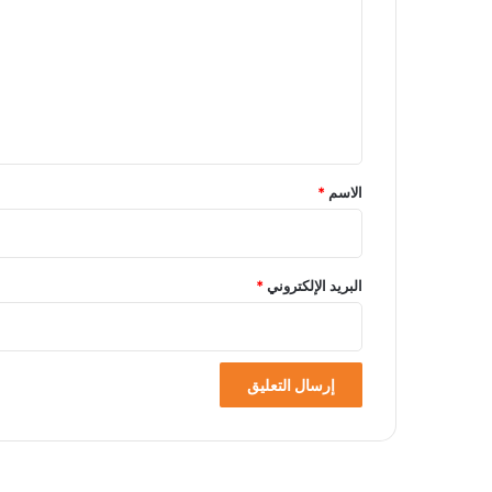
ت
ع
ل
ي
ق
*
الاسم
*
البريد الإلكتروني
*