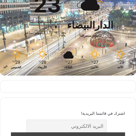
23
℃
الدارالبيضاء
29º - 23º
94%
1.79 كيلومتر/ساعة
غيوم متفرقة
29
28
27
27
29
℃
℃
℃
℃
℃
الأحد
الأثنين
الثلاثاء
الأربعاء
الخميس
اشترك في قائمتنا البريدية!