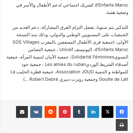
d’Enfants Maroc كشريك اجتماعي لدعم الأطفال والأسر في
وضعية هشة.
للتذكير يتم سنويا، بفضل التزام الفرق المشاركة، دعم العديد من
الجمعيات على المستويين الوطني والدولي، وذلك منذ النسخة
الأولى: (جمعية قرى الأطفال المسعفين بالمغرب SOS Villages
d’Enfants Maroc، اليونيسف Unicef ، جمعية التضامن
النسويSolidarité Féminines، جمعية الأمان لتنمية المرأة، جمعية
أصدقاء الشريط الورديLes amies du ruban ، جمعية جود
للمواطنة و التنمية Association JOUD، جمعية قطرة الحليب La
Goutte de Lait وجمعية روبرت ديبري Robert Debré …)
لينكدإن
بينتيريست
مشاركة عبر البريد
طباعة