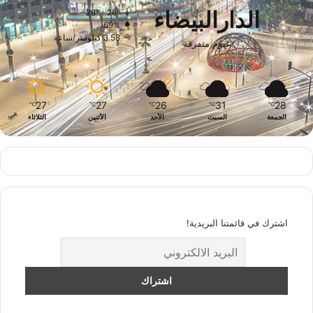
الدارالبيضاء
28º - 26º
69%
3.58 كيلومتر/ساعة
غيوم متفرقة
27
27
26
31
28
℃
℃
℃
℃
℃
الجمعة
السبت
الأحد
الأثنين
الثلاثاء
اشترك في قائمتنا البريدية!