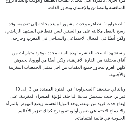
مرة أخرى، بالمرأة التي تتحدى عقبات الطبيعة والوقت والحياة بروح
المنافسة والتضامن والإحسان وتجاوز الذات.
“الصحراوية”، تظاهرة وحدث مشهور لم يعد بحاجة إلى تقديمه، وقد
رسخ بالفعل مكانته على مر السنين ليس فقط في المشهد الرياضي،
ولكن أيضًا في المجال الاجتماعي والسياحي في المغرب وخارجه.
و ستشهد النسخة العاشرة لهذه السنة مجددا، وفود متباريات من
آفاق مختلفة من القارة الأفريقية، ولكن أيضًا من أوروبا، يحدوهن
كلهن العزم لتجاوز جميع العقبات من اجل تمثيل الجمعيات المغربية
والأجنبية.
وبالتالي ستنعقد “الصحراوية” في الفترة الممتدة من 3 إلى 10
فبراير، حيث ستعيش مدينة الداخلة، لؤلؤة الصحراء المغربية، على
إيقاع حدث فريد من نوعه، يوحد النوايا الحسنة ويضع النهوض بالمرأة
والاندماج الاجتماعي ضمن أولوياته ويدرج كذلك تعزيز الأقاليم
الجنوبية في قائمة اهتماماته.