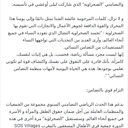
والتضامني “الصحراوية” الذي شاركت ليلى أوعشي في تأسيسه.
و لا تزال، كلمات المرحومة عائشة الشنا تمثل دائمًا وإلى يومنا هذا
المحرك والقوة الدافعة لجوهر الأعمال والانجازات التي تقوم بها
الصحراوية : “تجسد الصحراوية النضال الذي تقوده النساء في جميع
أنحاء العالم، وأرى العديد من التحديات التي تواجهها النساء
المستفيدات من التضامن النسائي.
إنها ليست مجرد مسألة رياضة، فحسب، بل هي إثبات لنفسك،
كامرأة، بأنك قادرة على التفوق على نفسك واكتشاف قوة لم تكوني
تعلمي بوجودها. هذه هي الحياة اليومية لأمهات منظمة التضامن
النسائي” “.
التزام قوي بالتضامن:
يدعم هذا الحدث الرياضي التضامني السنوي مجموعة من الجمعيات
والمنظمات العاملة من أجل ضمان حقوق الطفل والمرأة و الأسرة
في جميع أنحاء العالم. وستستقبل “الصحراوية” مرة أخرى في هذه
الدورة جمعية قرى الأطفال المسعفين بالمغرب SOS Villages