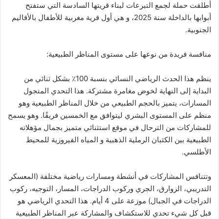
أطلقت حملة لجمع التبرعات لبناء قريتها السادسة التي ستفتح
أبوابها بالداخلة سنة 2025، و هي أول قرية مغربية للأطفال بالأقاليم
الجنوبية.
منافسة فريدة من نوعها على مستوى المناظر الطبيعية:
ينظم هذا الحدث الرياضي النسائي بنسبة 100٪ بشكل ثنائي من
البداية إلى النهاية لخوض مغامرة مشتركة. هذا التحدي المتجول
المسارات، يتميز بالحجم الطبيعي من خلال المناظر الطبيعية وهو
منظم على المستوى البشري ليتوافق مع الخمسين فريقًا. وهو يسمح
للمشاركات من الترحال في موقع استثنائي متميز بجمال مؤهلاته
الطبيعية بين الكثبان الرملية الذهبية و المياه الفيروزية للمحيط
الأطلسي.
وتتنافس المشاركات في أنشطة ومسارات رياضية مختلفة (المعسكر
التدريبي، الزوارق، الجري وركوب الدراجات، المسار، التوجيه، ركوب
الدراجات في الجبال) موزعة على 4 أيام. هذا التحدي الرياضي هو
قبل كل شيء تحدي للاستكشاف والمشاركة عبر المناظر الطبيعية