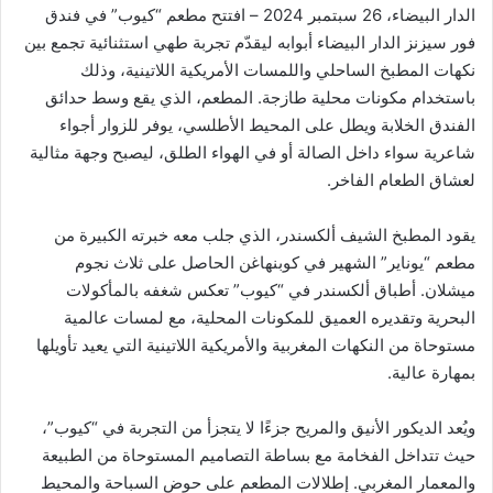
الدار البيضاء، 26 سبتمبر 2024 – افتتح مطعم “كيوب” في فندق
فور سيزنز الدار البيضاء أبوابه ليقدّم تجربة طهي استثنائية تجمع بين
نكهات المطبخ الساحلي واللمسات الأمريكية اللاتينية، وذلك
باستخدام مكونات محلية طازجة. المطعم، الذي يقع وسط حدائق
الفندق الخلابة ويطل على المحيط الأطلسي، يوفر للزوار أجواء
شاعرية سواء داخل الصالة أو في الهواء الطلق، ليصبح وجهة مثالية
لعشاق الطعام الفاخر.
يقود المطبخ الشيف ألكسندر، الذي جلب معه خبرته الكبيرة من
مطعم “يوناير” الشهير في كوبنهاغن الحاصل على ثلاث نجوم
ميشلان. أطباق ألكسندر في “كيوب” تعكس شغفه بالمأكولات
البحرية وتقديره العميق للمكونات المحلية، مع لمسات عالمية
مستوحاة من النكهات المغربية والأمريكية اللاتينية التي يعيد تأويلها
بمهارة عالية.
ويُعد الديكور الأنيق والمريح جزءًا لا يتجزأ من التجربة في “كيوب”،
حيث تتداخل الفخامة مع بساطة التصاميم المستوحاة من الطبيعة
والمعمار المغربي. إطلالات المطعم على حوض السباحة والمحيط