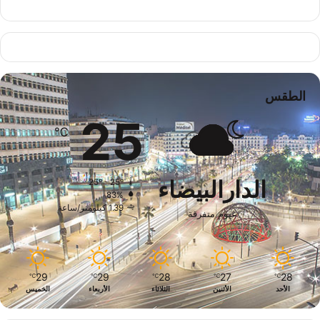
الطقس
25
℃
الدارالبيضاء
25º - 25º
83%
1.39 كيلومتر/ساعة
غيوم متفرقة
29
29
28
27
28
℃
℃
℃
℃
℃
الأحد
الأثنين
الثلاثاء
الأربعاء
الخميس