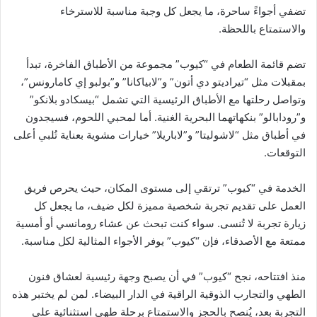
تضفي أجواءً ساحرة، ما يجعل كل وجبة مناسبة للاسترخاء
والاستمتاع باللحظة.
تضم قائمة الطعام في “كيوب” مجموعة من الأطباق الفاخرة، تبدأ
بمقبلات مثل “تيراديتو دي أتون” و”لابياكانا” و”بولبو إي كامارونس”،
وتواصل رحلتها مع الأطباق الرئيسية التي تشمل “بيسكادو بلانكو”
و”رودابالو” بنكهاتهما البحرية الغنية. أما لمحبي اللحوم، فسيجدون
في أطباق مثل “لاشوليتا” و”لاباريلا” خيارات مشوية بعناية تُلبي أعلى
التوقعات.
الخدمة في “كيوب” ترتقي إلى مستوى المكان، حيث يحرص فريق
العمل على تقديم تجربة شخصية مميزة لكل ضيف، ما يجعل كل
زيارة تجربة لا تُنسى. سواء كنت تبحث عن عشاء رومانسي أو أمسية
ممتعة مع الأصدقاء، فإن “كيوب” يوفر الأجواء المثالية لكل مناسبة.
منذ افتتاحه، نجح “كيوب” في أن يصبح وجهة رئيسية لعشاق فنون
الطهي والتجارب الذوقية الراقية في الدار البيضاء. لمن لم يختبر هذه
التجربة بعد، يُنصح بالحجز والاستمتاع برحلة طهي استثنائية على