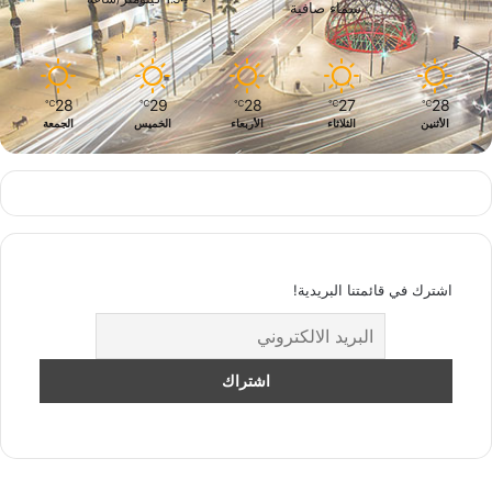
سماء صافية
28
29
28
27
28
℃
℃
℃
℃
℃
الأثنين
الثلاثاء
الأربعاء
الخميس
الجمعة
اشترك في قائمتنا البريدية!