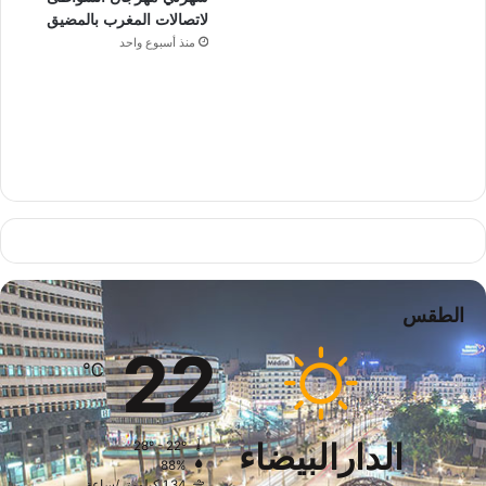
لاتصالات المغرب بالمضيق
منذ أسبوع واحد
الطقس
22
℃
الدارالبيضاء
28º - 22º
88%
1.34 كيلومتر/ساعة