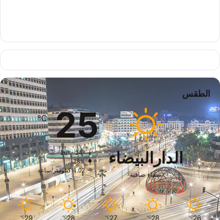
الطقس
25
℃
الدارالبيضاء
26º - 24º
78%
4.02 كيلومتر/ساعة
سماء صافية
29
28
27
28
26
℃
℃
℃
℃
℃