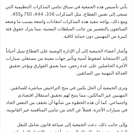
يأتي تأسيس هذه الجمعية في سياق تنامي المذكرات التنظيمية التي
تسعى إلى تقنين القطاع، مثل المذكرات 336، 444، 750 و455.
ومع ذلك، يواجه تنفيذ هذه المذكرات انتقادات واسعة بسبب ما وصفه
السائقون بالتقصير من جانب السلطات المعنية، مما يترك حقوق فئة
كبيرة من المهنيين دون حماية كافية.
وأشار أعضاء الجمعية إلى أن الإدارة الوصية على القطاع تميل أحياناً
إلى الاستجابة لضغوط أمنية وتأثير جهات معينة من مستغلي سيارات
الأجرة الحاصلين على عدة رخص، مما يعمق الفوارق ويؤخر تحقيق
العدالة المهنية بين السائقين.
وترى الجمعية أن الحل يكمن في منح التراخيص مباشرة للسائقين
المهنيين غير المالكين، مما يتيح لهم تحقيق استقلال اقتصادي
واجتماعي. كما أن هذه الخطوة من شأنها أن تخفف من النقص الحاد
في سيارات الأجرة، فضلاً عن الحد من تنامي المنافسة غير القانونية.
وإلى جانب ذلك، دعت الجمعية إلى صياغة قانون شامل للنقل
الطرقي يعتمد على العدالة المهنية ويأخذ بعين الاعتبار التطورات