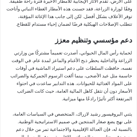
على الأرض، تقدم الآثار الإيجابية للأمطار الأخيرة فترة راحة طفيفة.
وفقًا لوزارة الزراعة، فقد حسنت هذه الأمطار الغطاء النباتي وأتاحت
توفر الأعلاف بشكل أفضل. لكن إلى جانب هذا الإغاثة المؤقتة،
تتطلب الإصلاحات الهيكلية فرضًا لضمان إحياء مستدام للقطاع.
دعم مؤسسي وتنظيم معزز
لحماية رأس المال الحيواني، أصدرت تعميماً مشتركًا من وزارتي
الزراعة والداخلية يحظر ذبح الأغنام والماعز لمدة عام. في الوقت
نفسه، حافظت السلطات على دعم استيراد الماشية في أوقات
حاسمة مثل عيد الأضحى، بينما ألغت الرسوم الجمركية والضرائب
على المواد الغذائية للحيوانات. هذه التدابير ساعدت في احتواء
الأسعار دون أن تثقل كاهل المالية العامة، حيث كانت الضرائب
المرتفعة أكثر تأثيرًا رادعًا منها ميزانية.
يثني البروفيسور رشيد لازراك، المتخصص في السياسات العامة،
على نهج يضع صغار المنتجين في صميم الاستراتيجية الوطنية.
بالنسبة له، فإن العدالة الإقليمية والاجتماعية تمر من خلال دعم
مستهدف، يتناسب مع الخصائص الإقليمية، بهدف الوصول إلى