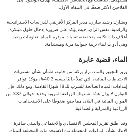
الفلاحين الأكثر ضعفًا في المقام الأول.
ويشارك رشيد ساري، مدير المركز الأفريقي للدراسات الاستراتيجية
والرقمية، نفس الرأي، حيث يؤكد على ضرورة إدخال حلول مبتكرة:
أعلاف ذات تكلفة منخفضة، تقنيات موفرة للمياه، تعاونيات ريفية…
وهي أدوات لبناء تربية حيوانية مرنة ومستدامة.
الماء، قضية عابرة
وزير التجهيز والماء، نزار بركة، من جانبه، طمأن بشأن مستويات
الاحتياطات المائية، التي تملأ حاليًا بنسبة 40.3%، مؤكدًا توافر
إمدادات المياه الصالحة للشرب للـ 18 شهرًا القادمة. ومع ذلك، فإن
التوازن لا يزال هشًا. تستهلك الزراعة المروية وحدها حوالي 87% من
الموارد المائية في البلاد، مما يضع ضغوطًا على الاستخدامات
الزراعية والمنزلية والصناعية.
وقد أطلق تقرير المجلس الاقتصادي والاجتماعي والبيئي صافرة
الإنذار بشأن النزاعات المحتملة بين الاستخدامات المختلفة للمياه.