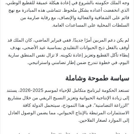
وجه الملك حكومته بالشروع في إعادة هيكلة عميقة للقطيع الوطني،
الذي انخفضت أعداده بشكل ملحوظ. تتماشى هذه المبادرة مع نهج
قائم على الشفافية والفعالية والإنصاف، مع رقابة صارمة من
السلطات المحلية على المساعدات العامة.
لم يكن دعم المربين أمرًا جديدًا. ففي فبراير الماضي، كان الملك قد
أوقف بالفعل ذبح الحيوانات التقليدي بمناسبة عيد الأضحى، بهدف
إبطاء تآكل القطيع وتعزيز إعادة تكوينه. لا تزال نفس المنطق سارية
اليوم، في خطوة تندرج ضمن إطار تضامني واستراتيجي.
سياسة طموحة وشاملة
تستعد الحكومة لبرنامج متكامل للإحياء لموسم 2025-2026، يستند
إلى زيادة الإنتاجية الحيوانية وتعزيز النسيج الريفي من خلال مشاريع
“الزراعة التضامنية”. في هذا النموذج، سيتحمل الدولة كافة
الاستثمارات المرتبطة بالإنتاج الحيواني، مما يضمن الوصول العادل
إلى الموارد لصغار الفلاحين.