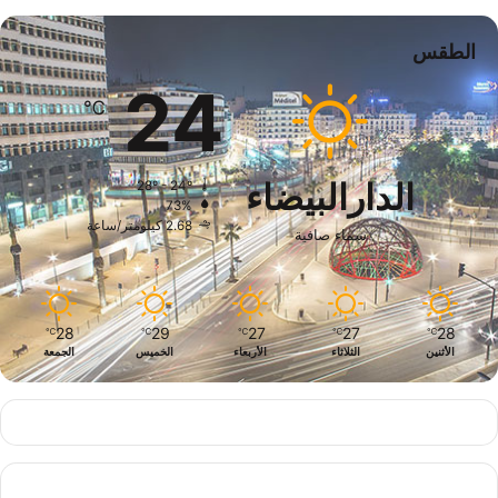
الطقس
24
℃
الدارالبيضاء
28º - 24º
73%
2.68 كيلومتر/ساعة
سماء صافية
28
29
27
27
28
℃
℃
℃
℃
℃
الأثنين
الثلاثاء
الأربعاء
الخميس
الجمعة