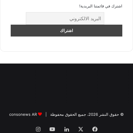
اشترك في قائمتنا البريدية!
© حقوق النشر 2026، جميع الحقوق محفوظة |
consonews AR
فيسبوك
‫X
لينكدإن
‫YouTube
انستقرام