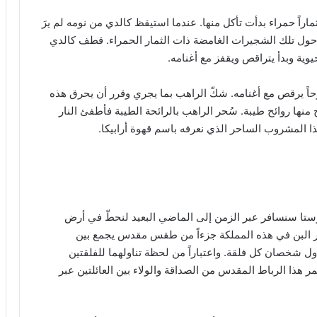
اً حمراء بدأت تأكل منها. عندما استيقظ كالدي من نومه لم يرَ
 حول تلك الشجيرات الغامضة ذات الثمار الحمراء. قطف كالدي
يوية وبدأ يتراقص ويقفز مع أغنامه.
رحاً يرقص مع أغنامه. شكّ الراهب بما يجري وقرر أن يحرق هذه
 منها روائح طيبة. سُحر الراهب بالرائحة الطيبة فأطفئ النار
ذا المشروب الساحر الذي نعرفه باسم قهوة أرابيكا.
ستا سنسافر عبر الزمن إلى الماضي البعيد لنحطّ في أرض
مار البن في هذه المملكة جزءاً من طقس مقدس يجمع بين
اول شخصان كل فلقة. واعتباراً من لحظة تناولهما للفلقتين
هذا الرباط المقدس من الصداقة والولاء بين العائلتين عبر