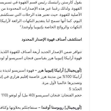
يقول كارستن رانيتسك رئيس قسم القهوة في نسبريسو:
القهوة. ولذلك رغبنا عبر هذه الإصدارات المحدودة من 
الأصلية للقهوة. حيث تعتبر هذه الرحلات التي نستكشف
اليوم، كما أنها تسمح لنا بتقديم النكهات الرائعة لأرابيكا
النكهات والروائح الخاصة بإثيوبيا وأوغندا.”
استكشف أصناف قهوة الإصدار المحدود
تتوافر ضمن الإصدار الجديد أربعة أصناف للقهوة اللذيذة
قهوة أرابيكا إثيوبيا هرر بقياسين فنجان اسبريسو أو لونغ
[أوريجينال]
أرابيكا إثيوبيا هرر –
قهوة اسبريسو لذيذة بن
أرابيكا 100% من مدينة هرر عاصمة إقليم هراري 
وتصديرها عالميا لأول مرة.
الحدّة: 5
حجم الفنجان: فنجان اسبريسو (40 مل) أو لونغو (110 مل)
[أوريجينال]
روبوستا أوغندا –
ستفاجئكم بحلاوتها وكثافتها 