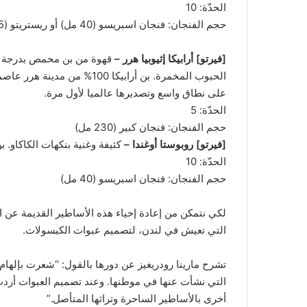
الحدّة: 10
حجم الفنجان: فنجان اسبريسو (40 مل) أو ريستريتو (25 مل)
[فيرتو]
أرابيكا إثيوبيا هرر –
قهوة من بن محمص بدرجة م
الحبوب المخمرة. بن أرابيكا 00
على نطاق واسع وتصديرها عالميا لأول مرة.
الحدّة: 5
حجم الفنجان: فنجان كبير (230 مل)
[فيرتو]
روبوستا أوغندا –
كثيفة وغنية بنكهات الكاكاو. بن ر
الحدّة: 10
حجم الفنجان: فنجان اسبريسو (40 مل)
لكي نتمكن من إعادة إحياء هذه الأساطير القديمة عن 
التي تعيش في لندن، لتصميم عبوات الكبسولات.
تشرح مارينا رودريغيز عن دورها بالقول: “شعرت بإلهام
التي نشأت عنها في موطنها. وعند تصميم العبوات أردت
أخرى بالأساطير الساحرة وتراثها المتأصل.”