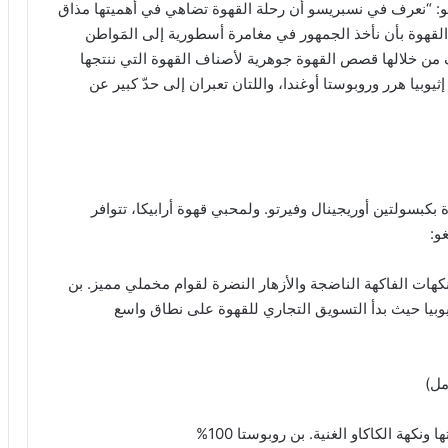
 “نعرف في نسبريسو أن رحلة القهوة تضاهي في أهميتها مذاق
القهوة بأن نأخذ الجمهور في مغامرة أسطورية إلى المَواطن
 من خلالها قصص القهوة جوهرية لأصناف القهوة التي ننتجها
 إثيوبيا هرر وروبوستا أوغندا، واللتان تعبران إلى حدّ كبير عن
 بكبسولتين أوريجينال وفيرتو. ولمحبي قهوة أرابيكا، تتوافر
و:
كهات الفاكهة الناضجة والأزهار النضرة لقوام مخملي مميز. بن
في إثيوبيا حيث بدأ التسويق التجاري للقهوة على نطاق واسع
ونكهة الكاكاو الغنية. بن روبوستا 100%