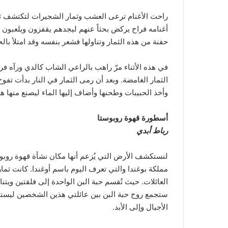
راحت الأغنام ترعى العشب وثمار الشجيرات لتكتشف ثمار
أغنامه فراح يركض بحثاً عنهم ليجدهم يقفزون ويلعبون
حفنة من هذه الثمار وتناولها فشعر بنفسه وقد امتلأ بالح
في هذه الأثناء مرّ راهب بالراعي الشاب كالدي ورآه ف
الثمار الغامضة. وبعد أن رمى الثمار في النار بدأت تفوح
وأخذ الحبيبات وطحنها وأضاف إليها الماء ليصنع منها ه
أسطورة قهوة روبوستا
رباط أبدي
لنستكشف الأرض التي يُزعم أنها مكان نشأة قهوة روبو
مملكة بوغندا والتي تعرف اليوم باسم أوغندا. كانت ث
العائلات. حيث تُقسم حبة البن الواحدة إلى فلقتين ويتن
ستجمع روح حبة البن بين عائلتي هذين الشخصين ليستمر 
الأجيال وإلى الأبد.