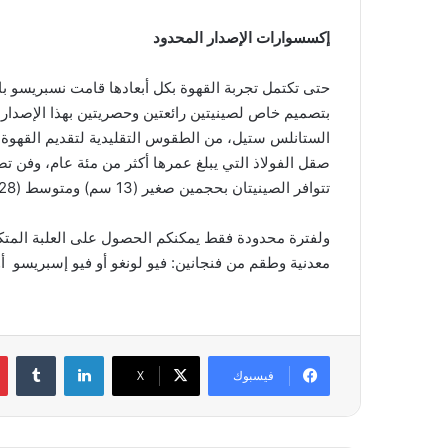
إكسسوارات الإصدار المحدود
حتى تكتمل تجربة القهوة بكل أبعادها قامت نسبريسو ب
بتصميم خاص لصينيتين رائعتين وحصريتين بهذا الإصدار 
الستانلس ستيل، من الطقوس التقليدية لتقديم القهوة في
تتوافر الصينيتان بحجمين صغير (13 سم) ومتوسط (28 سم).
ولفترة محدودة فقط يمكنكم الحصول على العلبة المتك
معدنية وطقم من فنجانين: فيو لونغو أو فيو إسبريسو أو
لينكدإن
فيسبوك
‫X