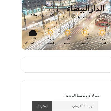
الدارالبيضاء
27º - 23º
83%
2.24 كيلومتر/ساعة
سماء صافية
27
28
27
27
27
℃
℃
℃
℃
℃
الأربعاء
الخميس
الجمعة
السبت
الأحد
اشترك في قائمتنا البريدية!