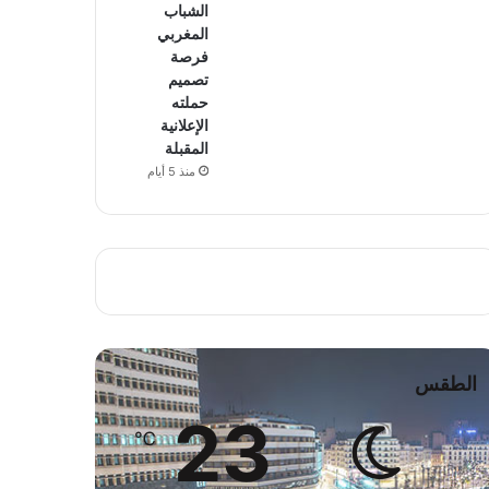
الشباب
المغربي
فرصة
تصميم
حملته
الإعلانية
المقبلة
منذ 5 أيام
الطقس
23
℃