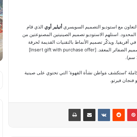
التعاون مع استوديو التصميم السويسري
أتيلير أوي
الذي قام
المحدود. استلهم الاستوديو تصميم الصينيتين المصنوعتين من
 أفريقيا. ويذكّر تصميم الأنماط بالتقنيات القديمة لحرفة
صقل الفولاذ التي يبلغ عمرها أكثر من مئة عام، وفن تصميم الضفائر المعقد. [Insert gift with purchase offer]
املة ’استكشف مَواطن نشأة القهوة‘ التي تحتوي على صينية
 فنجان فيرتو.
بينتيريست
مشاركة عبر البريد
طباعة