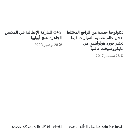
تكنولوجيا جديدة من الواقع المختلط
OVS الماركة الإيطالية في الملابس
تدخل عالم تصميم السيارات فيما
الجاهزة تفتح أبوابها
تختبر فورد هولولينس من
28 نوفمبر 2023
مايكروسوفت عالمياً
28 سبتمبر 2017
win by inwi تواصل التألق وتتوج
افتتاح باغ كابيتال: شركة جديدة