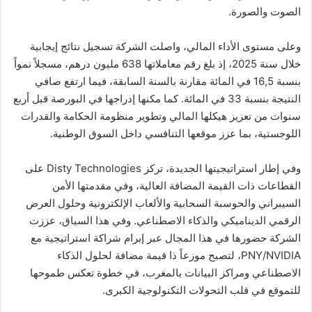
الصوت والصورة.
وعلى مستوى الأداء المالي، واصلت الشركة تسجيل نتائج إيجابية
خلال سنة 2025، إذ بلغ رقم معاملاتها 638 مليون درهم، مسجلاً نمواً
بنسبة 16,5 في المائة مقارنة بالسنة السابقة، فيما ارتفع صافي
النتيجة بنسبة 33 في المائة. كما مكنها إدراجها في البورصة قبل أربع
سنوات من تعزيز هيكلها المالي وتطوير منظومة الحكامة والقدرات
اللوجستية، بما عزز موقعها التنافسي داخل السوق الوطنية.
وفي إطار استراتيجيتها الجديدة، تركز Disty Technologies على
القطاعات ذات القيمة المضافة العالية، وفي مقدمتها الأمن
السيبراني والحوسبة السحابية والألعاب الإلكترونية وحلول العرض
الرقمي الديناميكي والذكاء الاصطناعي. وفي هذا السياق، عززت
الشركة حضورها في هذا المجال عبر إبرام شراكة استراتيجية مع
PNY/NVIDIA، لتصبح موزعاً ذا قيمة مضافة لحلول الذكاء
الاصطناعي ومراكز البيانات بالمغرب، في خطوة تعكس طموحها
للتموقع في قلب التحولات التكنولوجية الكبرى.