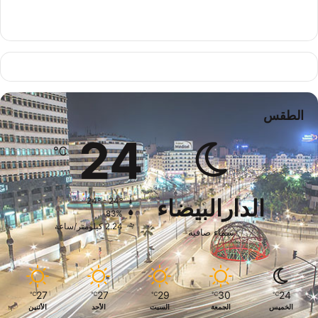
الطقس
24
℃
الدارالبيضاء
24º - 24º
83%
2.24 كيلومتر/ساعة
سماء صافية
27
27
29
30
24
℃
℃
℃
℃
℃
الخميس
الجمعة
السبت
الأحد
الأثنين