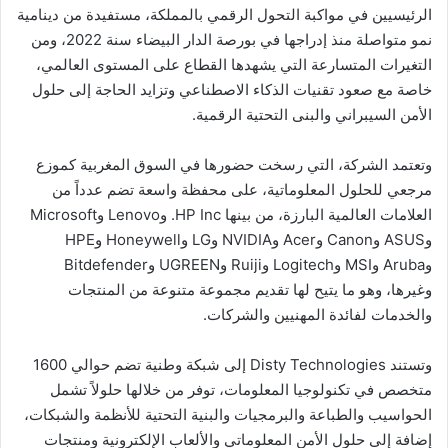
الرئيسيين في مواكبة التحول الرقمي بالمملكة، مستفيدة من دينامية
نمو متواصلة منذ إدراجها في بورصة الدار البيضاء سنة 2022، ومن
التغيرات المتسارعة التي يشهدها القطاع على المستوى العالمي،
خاصة مع صعود تقنيات الذكاء الاصطناعي وتزايد الحاجة إلى حلول
الأمن السيبراني والبنى التحتية الرقمية.
وتعتمد الشركة، التي رسخت حضورها في السوق المغربية كموزع
مرجعي للحلول المعلوماتية، على محفظة واسعة تضم عدداً من
العلامات العالمية البارزة، من بينها HP Inc. وLenovo وMicrosoft
وASUS وCanon وAcer وNVIDIA وLG وHoneywell وHPE
وAruba وMSI وLogitech وRuiji وUGREEN وBitdefender
وغيرها، وهو ما يتيح لها تقديم مجموعة متنوعة من المنتجات
والخدمات لفائدة المهنيين والشركات.
وتستند Disty Technologies إلى شبكة وطنية تضم حوالي 1600
متخصص في تكنولوجيا المعلومات، توفر من خلالها حلولاً تشمل
الحواسيب والطباعة والبرمجيات والبنية التحتية للأنظمة والشبكات،
إضافة إلى حلول الأمن المعلوماتي والألعاب الإلكترونية ومنتجات