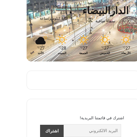
الدارالبيضاء
27º - 23º
83%
1.79 كيلومتر/ساعة
سماء صافية
27
28
27
27
27
℃
℃
℃
℃
℃
الأربعاء
الخميس
الجمعة
السبت
الأحد
اشترك في قائمتنا البريدية!