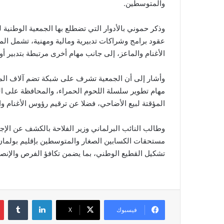
والمتوسطين.
عقود برامج وشراكات تدبيرية ومالية ومهنية، تشمل ال
الأغنام والماعز، إلى جانب مهام أخرى مرتبطة بتدبير أ
وأشار إلى أن الجمعية تشرف على شبكة تضم آلاف المنخ
مهام تطوير سلسلة اللحوم الحمراء، والمحافظة على ال
المؤقتة لبيع الأضاحي، فضلا عن ترقيم رؤوس الأغنام وا
وطالب النائب البرلماني وزير الفلاحة بالكشف عن الإج
مستحقات الكسابين الصغار والمتوسطين بإقليم بولمان
تشكيل القطيع الوطني، بما يضمن تكافؤ الفرص والإنصا
لينكدإن
فيسبوك
‫X