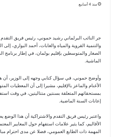
منذ 4 أسابيع
جر النائب البرلماني رشيد حموني، رئيس فريق التقدم و
والتنمية القروية والمياه والغابات، أحمد البواري، إل
الصغار والمتوسطين بإقليم بولمان، في إطار برنامج ا
الماشية.
وأوضح حموني، في سؤال كتابي وجهه إلى الوزير، أن ه
الأغنام والماعز بالإقليم، مشيرا إلى أن المعطيات المت
بمستحقاتهم المتعلقة بسنتين متتاليتين، في وقت استفا
إعانات السنة الماضية.
واعتبر رئيس فريق التقدم والاشتراكية أن هذا الوضع
الأقاليم، كما يثير علامات استفهام حول المعايير المعتم
المهمة ذات الطابع العمومي، فضلا عن مدى احترام مباد