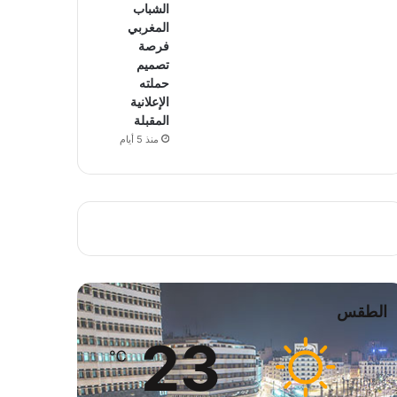
الشباب
المغربي
فرصة
تصميم
حملته
الإعلانية
المقبلة
منذ 5 أيام
الطقس
23
℃