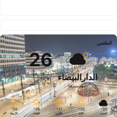
الطقس
26
℃
الدارالبيضاء
30º - 25º
78%
2.68 كيلومتر/ساعة
غيوم متفرقة
28
28
27
28
30
℃
℃
℃
℃
℃
السبت
الأحد
الأثنين
الثلاثاء
الأربعاء