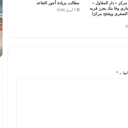
 مركز « دار المقاول »
مطالب بزيادة أجور التقاعد
اري وفا بنك يعزز قربه
7 أبريل 2026
الصغرى ويفتتح مركزا
يها بـ
*