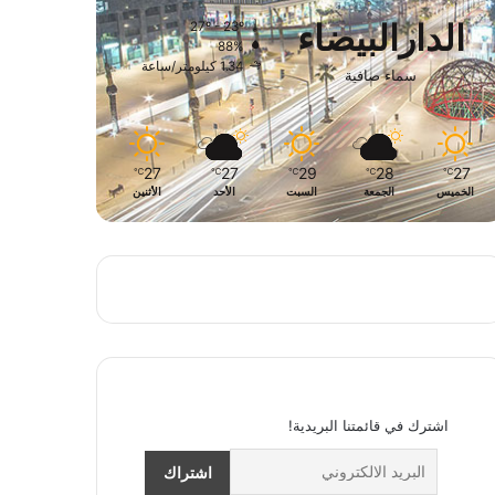
الدارالبيضاء
27º - 23º
88%
1.34 كيلومتر/ساعة
سماء صافية
27
27
29
28
27
℃
℃
℃
℃
℃
الخميس
الجمعة
السبت
الأحد
الأثنين
اشترك في قائمتنا البريدية!