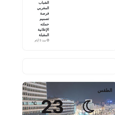
الشباب
المغربي
فرصة
تصميم
حملته
الإعلانية
المقبلة
منذ 5 أيام
الطقس
23
℃