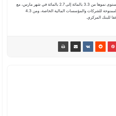
بالمقابل، ﺷﮭدت ﻗروض اﻟﻘطﺎع الخاص انخفاضا ﻓﻲ مستوى نموها من 3.3 بالمائة إﻟﯽ 2.7 بالمائة ﻓﻲ ﺷﮭر ﻣﺎرس، ﻣﻊ
ﺗراﺟﻊ من 2.4 بالمائة إﻟﯽ 1.4 بالمائة ﻓﻲ نمو اﻟﻘروض اﻟممنوحة للشركات والمؤسسات المالية الخاصة، ومن 4.3
بينتيريست
مشاركة عبر البريد
طباعة