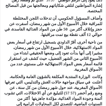
ذلك يعود إلى الرقم الوطني “5757” الذي تم وضعه، رهن
إشارة المواطنين لتلقي شكاياتهم ومعالجتها من قبل المصالح
المختصة.
وأضاف المسؤول الحكومي، أن تدخلات اللجن المختلطة
للمراقبة خلال الأسبوع الأول من شهر رمضان، أسفرت عن
حجز وإتلاف أكثر من 50 طن من المواد الغذائية الفاسدة، في
حوالي 12 ألف نقطة بيع تمت مراقبتها.
من ناحية أخرى، أقرّ الداودي بتسجيل ارتفاع في أسعار بعض
المواد الاستهلاكية، خلال الأسبوع الأول من شهر رمضان،
مشيرا إلى أنها بدأت تعود إلى وضعها الحقيقي ابتداء من
الأسبوع الثاني من الشهر الفضيل، حيث كشف عن استقرار
قائمة أسعار بعض المواد الاستهلاكية على مستوى عدد من
الأسواق المغربية.
وكانت الوزارة المنتدبة المكلفة بالشؤون العامة والحكامة،
أعلنت في سياق مواجهة حالات الغش والتدليس، التي تعرفها
الأسواق المغربية، عند حول شهر رمضان من كل سنة ، عن
وضع رقم أخضر (57 57) للتبليغ عن أي الاختلالات، التي تشوب
أثمنة وجودة المواد الغذائية، مؤكدة جاهزيتها أكثر من
السنوات الماضية، للتصدي لكل المحاولات الرامية إلى