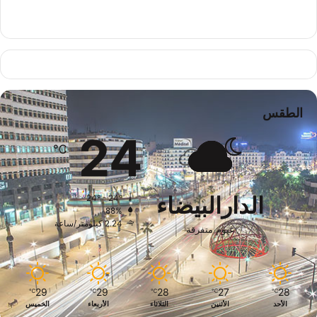
الطقس
24
℃
الدارالبيضاء
24º - 24º
88%
2.24 كيلومتر/ساعة
غيوم متفرقة
29
29
28
27
28
℃
℃
℃
℃
℃
الأحد
الأثنين
الثلاثاء
الأربعاء
الخميس