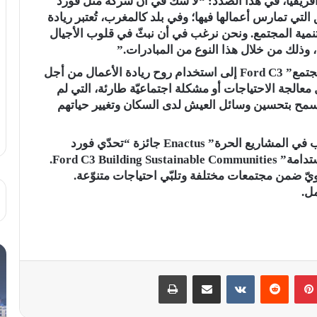
فريقيا، في هذا الصدد: “لا شكّ في أنّ شركة مثل فورد
التي تمارس أعمالها فيها؛ وفي بلد كالمغرب، تُعتبر ريادة
نمية المجتمع. ونحن نرغب في أن نبثّ في قلوب الأجيال
 وذلك من خلال هذا النوع من المبادرات.”
تسعى مبادرة “تحدّي فورد الجامعيّ لمساعدة المجتمع” Ford C3 إلى استخدام روح ريادة الأعمال من أجل
 معالجة الاحتياجات أو مشكلة اجتماعيّة طارئة، التي لم
ا يسمح بتحسين وسائل العيش لدى السكان وتغيير حياتهم
حتى يومنا هذا، حصد 12 مشروعاً لمنظمة “الطلاب في المشاريع الحرة” Enactus جائزة “تحدّي فورد
الجامعيّ لمساعدة المجتمع وبناء المجتمعات المستدامة” Ford C3 Building Sustainable Communities.
يّ ضمن مجتمعات مختلفة وتلبّي احتياجات متنوّعة.
ل.
بينتيريست
مشاركة عبر البريد
طباعة