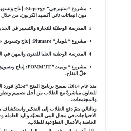
مشروع “ستيبرجي” gy
دون انبعاثات ثاني أكسيد الكربون، من خلال ال
المدرسة الوطنيّة للتجارة والتسيير في الجديدة ( El Jadida
مشروع “بلومار” Plumare: إنتاج وتسويق حفاضات الأطفال القابلة للغسل.
المدرسة الوطنية العليا للفنون والمهن في الدار ال
مشروع “بوميت” M’IT
خلّ التفاح.
للتعاون مباشرةً مع الطلاب من أجل تصميم وتطوي
والمجتمعات.
وبالتالي يتمّ دفع الطلاب إلى التفكير واستكشاف 
الاحتياجات في مجال البنى التحتيّة واليد العاملة 
الخاصة بالأعمال التطوّعية للطلاب.