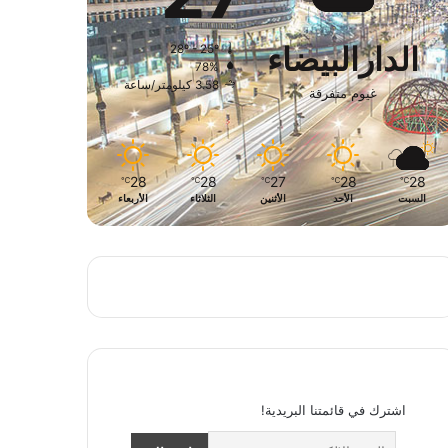
الدارالبيضاء
28º - 25º
78%
3.58 كيلومتر/ساعة
غيوم متفرقة
28
28
27
28
28
℃
℃
℃
℃
℃
السبت
الأحد
الأثنين
الثلاثاء
الأربعاء
اشترك في قائمتنا البريدية!