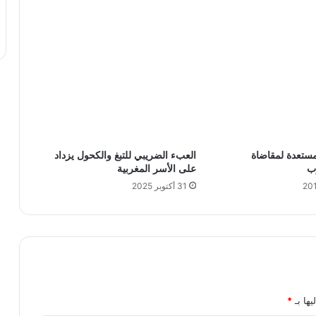
كة INWI مستعدة لمقاضاة
العبء الضريبي للتبغ والكحول يزداد
ب
على الأسر المغربية
31 أكتوبر 2025
يها بـ
*