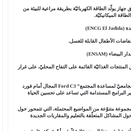
Steper: إنتاج وتسويق جهاز يولّد الطاقة الكهربائيّة بطريقة مراعية للبيئة من
طاقة الميكانيكيّة.
ENCG)
بيضاء (ENSAM)
POM: إنتاج وتسويق المنتجات الغذائيّة القائمة على التفاح المحليّ، على غرار
منذ عام 2014، يفسح برنامج المنح “تحدّي فورد الجامعيّ لمساعدة المجتمع” Ford C3 المجال أمام فورد
ر البرامج المستدامة التي تساعد على تحسين الحياة
مجموعة متنوّعة من المواضيع المحتملة، التي تتمحور حول
وحول المشاكل المتعلّقة بالتعليم والمقاربات الجديدة