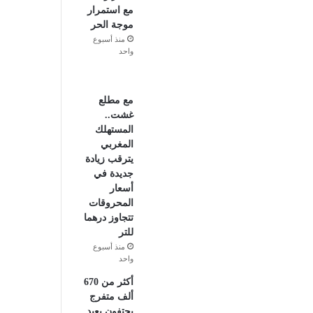
مع استمرار
موجة الحر
منذ أسبوع
واحد
مع مطلع
غشت..
المستهلك
المغربي
يترقب زيادة
جديدة في
أسعار
المحروقات
تتجاوز درهما
للتر
منذ أسبوع
واحد
أكثر من 670
ألف متفرج
يحتفون بعيد