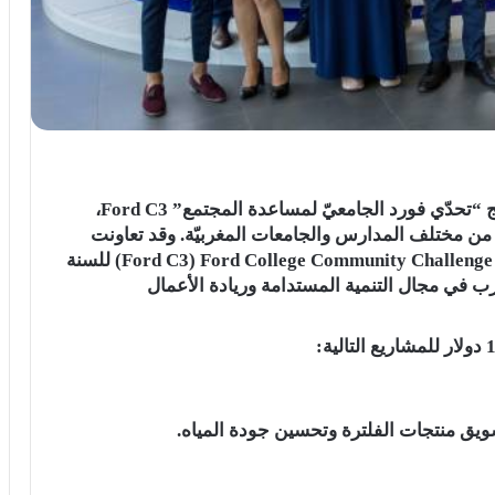
قامت شركة فورد موتور كومباني، في إطار برنامج “تحدّي فورد الجامعيّ لمساعدة المجتمع” Ford C3،
 من مختلف المدارس والجامعات المغربيّة. وقد تعاونت
مبادرة “تحدّي فورد الجامعيّ لمساعدة المجتمع” Ford College Community Challenge ‏(Ford C3) للسنة
والي مع منظمة Enactus في المغرب في مجال التنمية المستدامة وريادة الأعمال