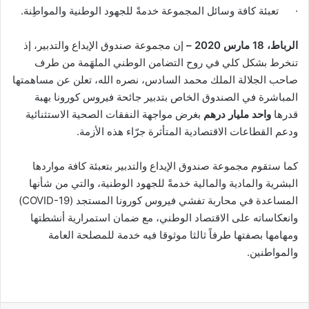
· تعبئة كافة وسائل المجموعة خدمةً للجهود الوطنية والمواطِنة.
الرباط، 18 مارس 2020 –
إن مجموعة صندوق الإيداع والتدبير، إذ
تنخرط بشكل كلي في روح التضامن الوطني الملهَمة من طرف
صاحب الجلالة الملك محمد السادس، نصره الله، تعلن عن مساهمتها
المباشرة في الصندوق الخاص بتدبير جائحة فيروس كورونا بهبة
قدرها
واحد مليار درهم
بغرض مواجهة النفقات الصحية الاستثنائية
ودعم القطاعات الاقتصادية المتأثرة جرّاء هذه الأزمة.
كما ستقوم مجموعة صندوق الإيداع والتدبير بتعبئة كافة مواردها
البشرية والمادية والمالية خدمةً للجهود الوطنية، والتي من شأنها
المساعدة في محاربة تفشي فيروس كورونا المستجد (COVID-19)
وانعكاساته على الاقتصاد الوطني، مع ضمان استمرارية أنشطتها
ومهامها بصفتها طرفاً ثالثا موثوقا فيه خدمة للمصلحة العامة
والمواطنين.