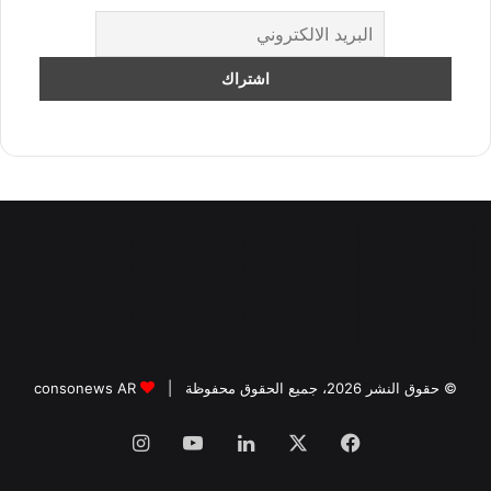
© حقوق النشر 2026، جميع الحقوق محفوظة |
consonews AR
فيسبوك
‫X
لينكدإن
‫YouTube
انستقرام