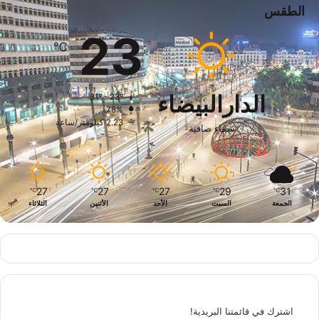
الطقس
23
℃
الدارالبيضاء
31º - 23º
78%
2.23 كيلومتر/ساعة
سماء صافية
27
27
27
29
31
℃
℃
℃
℃
℃
الجمعة
السبت
الأحد
الأثنين
الثلاثاء
اشترك في قائمتنا البريدية!