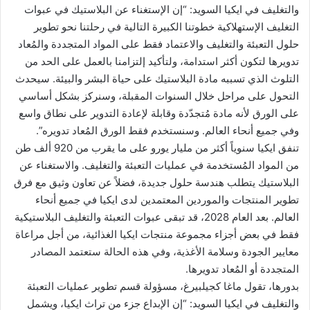
والتغليف في ايكيا السويد: “إن الإستغناء عن البلاستيك في عبوات
التغليف الإستهلاكية خطوتنا الكبيرة التالية في رحلتنا نحو تطوير
حلول التعبئة والتغليف والاعتماد فقط على المواد المتجددة والمُعاد
تدويرها لتكون أكثر استدامة، ولتأكيد إلتزامنا بالعمل على الحد من
التلوث الذي تسببه مادة البلاستيك على حياة البشر والبيئة. سيحدث
التحول على مراحل خلال السنوات المقبلة، وسنركز بشكل أساسي
على الورق لأنه مادة مُتجدّدة وقابلة لإعادة التدوير على نطاق واسع
وفي جميع أنحاء العالم. وسنستخدم فقط الورق المُعاد تدويره”.
تنفق ايكيا سنوياً أكثر من مليار يورو على ما يقرب من 920 ألف طن
من المواد المُستخدمة في عمليات التعبئة والتغليف. والاستغناء عن
البلاستيك يتطلب هندسة حلول جديدة، فضلاً عن تعاون وثيق مع فرق
تطوير المنتجات والموردين المعتمدين لدى ايكيا في جميع أنحاء
العالم. بعد العام 2028، قد تبقى عبوات التعبئة والتغليف البلاستيكية
فقط في بعض أجزاء مجموعة منتجات ايكيا الغذائية، من أجل مراعاة
معايير الجودة وسلامة الأغذية، وفي هذه الحالة ستعتمد المصادر
المتجددة أو المُعاد تدويرها.
بدورها، تقول ماغا كجيلبيرغ، مسؤولة قسم تطوير عمليات التعبئة
والتغليف في ايكيا السويد: “إن الإبداع جزء من تراث ايكيا، ويشمل