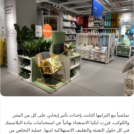
تماشياً مع التزامها الثابت بإحداث تأثير إيجابي على كل من البشر
والكوكب، قررت ايكيا الاستغناء نهائياً عن استخدامات مادة البلاستيك
في كل حلول التعبئة والتغليف الاستهلاكية لديها. عملية التخلص من