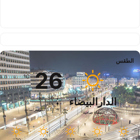
الطقس
26
℃
الدارالبيضاء
26º - 24º
74%
3.58 كيلومتر/ساعة
سماء صافية
29
28
27
28
26
℃
℃
℃
℃
℃