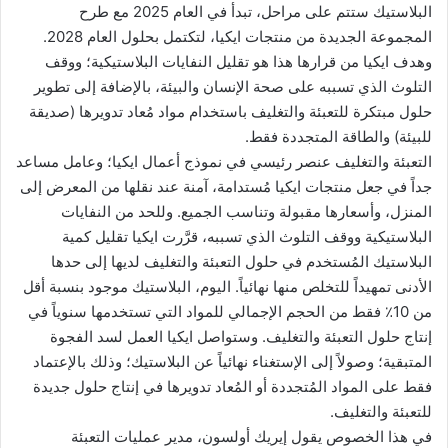
البلاستيك ستتم على مراحل، تبدأ في العام 2025 مع طرح
المجموعة الجديدة من منتجات ايكيا، لتكتمل بحلول العام 2028.
وهدف ايكيا من قرارها هذا هو تقليل النفايات البلاستيكية؛ ووقف
التلوث الذي تسببه على صحة الإنسان والبيئة، بالإضافة إلى تطوير
حلول مبتكرة للتعبئة والتغليف باستخدام مواد مُعاد تدويرها (صديقة
للبيئة) والطاقة المتجددة فقط.
التعبئة والتغليف عنصر رئيسي في نموذج أعمال ايكيا؛ وعامل مساعد
جداً في جعل منتجات ايكيا مُستدامة، آمنة عند نقلها من المعرض إلى
المنزل، وأسعارها مقبولة وتناسب الجميع. وللحد من النفايات
البلاستيكية ووقف التلوث الذي تسببه، قرَّرت ايكيا تقليل كمية
البلاستيك المُستخدم في حلول التعبئة والتغليف لديها إلى حدها
الأدنى تمهيداً للتخلص منها نهائياً. اليوم، البلاستيك موجود بنسبة أقل
من 10٪ فقط من الحجم الإجمالي للمواد التي تستخدمها سنوياً في
إنتاج حلول التعبئة والتغليف. وستواصل ايكيا العمل لسد الفجوة
المتبقية؛ وصولاً إلى الإستغناء نهائياً عن البلاستيك؛ وذلك بالإعتماد
فقط على المواد المُتجددة أو المُعاد تدويرها في إنتاج حلول جديدة
للتعبئة والتغليف.
في هذا الخصوص يقول إيريك أولسون، مدير عمليات التعبئة