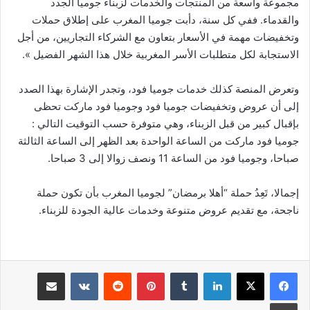
مجموعة واسعة من المنتجات والخدمات لزبناء جوميا الجدد
والقدماء. ففي كل سنة، دأبت جوميا المغرب على إطلاق حملات
وتخفيضات مهمة في الأسعار بتعاون مع الشركاء التجاريين، من أجل
الاستجابة لكل متطلبات الأسر المغربية خلال هذا الشهر الفضيل ».
وتعرض المنصة كذلك خدمات جوميا فود، وتجدر الإشارة بهذا الصدد
إلى أن عروض وتخفيضات جوميا فود وجوميا فود ماركت تحظى
بإقبال كبير من قبل الزبناء، وهي متوفرة حسب التوقيت التالي :
جوميا فود ماركت من الساعة الواحدة بعد الظهر إلى الساعة الثالثة
صباحا، وجوميا فود من الساعة 11 ونصف زوالا إلى 3 صباحا.
إجمالا، تَعِدُ حملة “أهلا برمضان” لجوميا المغرب بأن تكون حملة
ناجحة، مع تقديم عروض متنوعة وخدمات عالية الجودة للزبناء.
لينكدإن
بينتيريست
مشاركة عبر البريد
طباعة