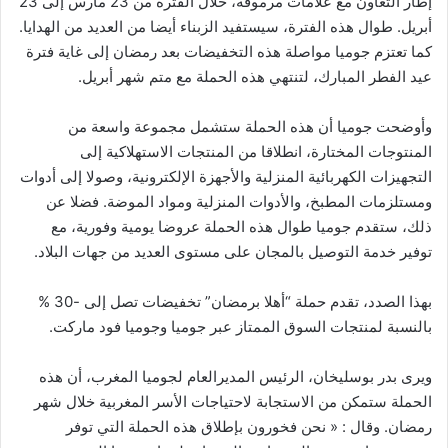
إطار التعاون مع علامات مرموقة، خلال الفترة من 23 مارس إلى 23
أبريل. طوال هذه الفترة، سيستفيد الزبناء أيضا من العديد من الهدايا.
كما تعتزم جوميا مواصلة هذه التخفيضات بعد رمضان إلى غاية فترة
عيد الفطر المبارك، لتنتهي هذه الحملة مع متم شهر أبريل.
وأوضحت جوميا أن هذه الحملة ستشمل مجموعة واسعة من
المنتوجات المختارة، انطلاقا من المنتجات الاستهلاكية إلى
التجهيزات الكهربائية المنزلية والأجهزة الإلكترونية، وصولا إلى أدوات
ومستلزمات المطبخ، والأدوات المنزلية ومواد الموضة. فضلا عن
ذلك، ستقدم جوميا طوال هذه الحملة عروضا يومية وفورية، مع
توفير خدمة التوصيل بالمجان على مستوى العديد من جهات البلاد.
بهذا الصدد، تقدم حملة “أهلا برمضان” تخفيضات تصل إلى -30 %
بالنسبة لمنتجات السوق الممتاز عبر جوميا وجوميا فود ماركت.
ويرى بدر بوسليخان، الرئيس المديرالعام لجوميا المغرب، أن هذه
الحملة ستمكن من الاستجابة لاحتياجات الأسر المغربية خلال شهر
رمضان. وقال : « نحن فخورون بإطلاق هذه الحملة التي توفر