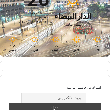
الدارالبيضاء
28º - 24º
74%
4.02 كيلومتر/ساعة
سماء صافية
29
28
27
28
28
℃
℃
℃
℃
℃
الأحد
الأثنين
الثلاثاء
الأربعاء
الخميس
اشترك في قائمتنا البريدية!