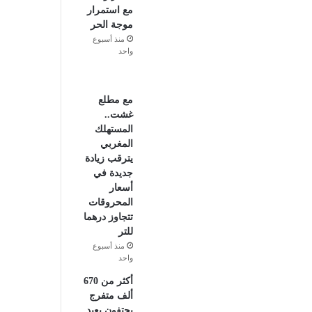
مع استمرار
موجة الحر
منذ أسبوع
واحد
مع مطلع
غشت..
المستهلك
المغربي
يترقب زيادة
جديدة في
أسعار
المحروقات
تتجاوز درهما
للتر
منذ أسبوع
واحد
أكثر من 670
ألف متفرج
يحتفون بعيد