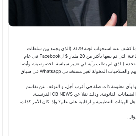
Whatsapp تسلم بياناتك الشخصية لFacebook. هذا ما كشف عنه استجواب لجنة G29، (الذي يجمع بين سلطات
حماية البيانات في دول الاتحاد الأوروبي) للشبكة الاجتماعية التي تم بيعها بأكثر من 20 مليار $ لFacebook في عام
ة موافقة المستخدم (الذي لم يطلب رأيه في تغيير سياسة الخصوصية)، وأيضا
فعالية الآليات المقدمة للمستخدمين لممارستهم حقوقهم والصلاحيات المخولة لغير مستخدمي Whatsapp في سياق
لجنة المختصة من Whatsapp أن توصلها بأي معلومة ذات صلة في أقرب أجل، و التوقف عن تقاسم
نونية. وذلك نقلا عن CB NEWS الفرنسية.
الهيئات التنظيمية والرقابية على علم؟ وإذا كان الأمر كذلك،