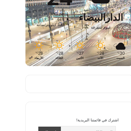
الدارالبيضاء
30º - 24º
94%
2.48 كيلومتر/ساعة
غيوم متفرقة
28
28
27
28
30
℃
℃
℃
℃
℃
السبت
الأحد
الأثنين
الثلاثاء
الأربعاء
اشترك في قائمتنا البريدية!