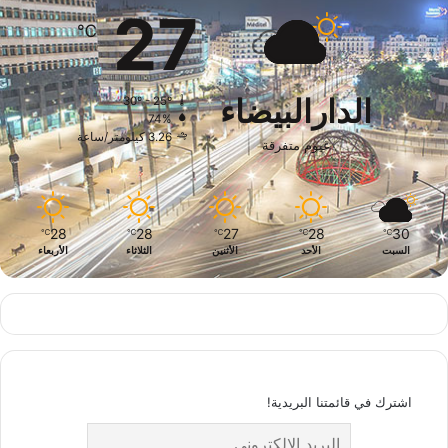
27
℃
الدارالبيضاء
30º - 25º
74%
3.26 كيلومتر/ساعة
غيوم متفرقة
28
28
27
28
30
℃
℃
℃
℃
℃
السبت
الأحد
الأثنين
الثلاثاء
الأربعاء
اشترك في قائمتنا البريدية!