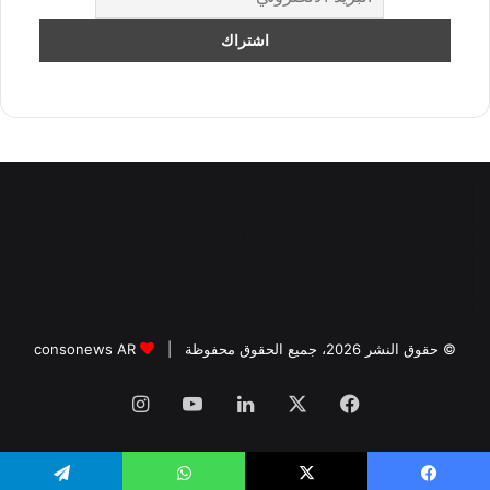
© حقوق النشر 2026، جميع الحقوق محفوظة |
consonews AR
فيسبوك
‫X
لينكدإن
‫YouTube
انستقرام