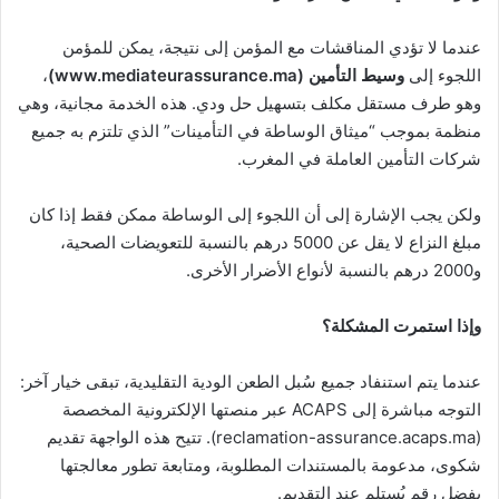
عندما لا تؤدي المناقشات مع المؤمن إلى نتيجة، يمكن للمؤمن
اللجوء إلى
وسيط التأمين (www.mediateurassurance.ma)
،
وهو طرف مستقل مكلف بتسهيل حل ودي. هذه الخدمة مجانية، وهي
منظمة بموجب “ميثاق الوساطة في التأمينات” الذي تلتزم به جميع
شركات التأمين العاملة في المغرب.
ولكن يجب الإشارة إلى أن اللجوء إلى الوساطة ممكن فقط إذا كان
مبلغ النزاع لا يقل عن 5000 درهم بالنسبة للتعويضات الصحية،
و2000 درهم بالنسبة لأنواع الأضرار الأخرى.
وإذا استمرت المشكلة؟
عندما يتم استنفاد جميع سُبل الطعن الودية التقليدية، تبقى خيار آخر:
التوجه مباشرة إلى ACAPS عبر منصتها الإلكترونية المخصصة
(reclamation-assurance.acaps.ma). تتيح هذه الواجهة تقديم
شكوى، مدعومة بالمستندات المطلوبة، ومتابعة تطور معالجتها
بفضل رقم يُستلم عند التقديم.