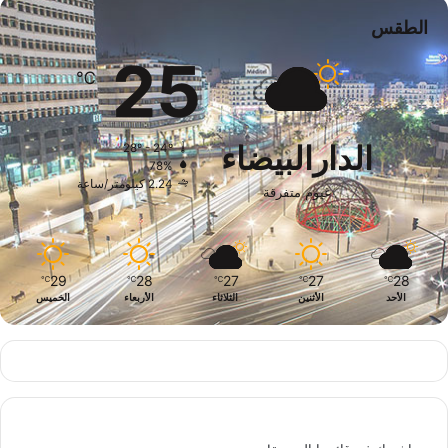
الطقس
25
℃
الدارالبيضاء
28º - 24º
78%
2.24 كيلومتر/ساعة
غيوم متفرقة
29
28
27
27
28
℃
℃
℃
℃
℃
الأحد
الأثنين
الثلاثاء
الأربعاء
الخميس