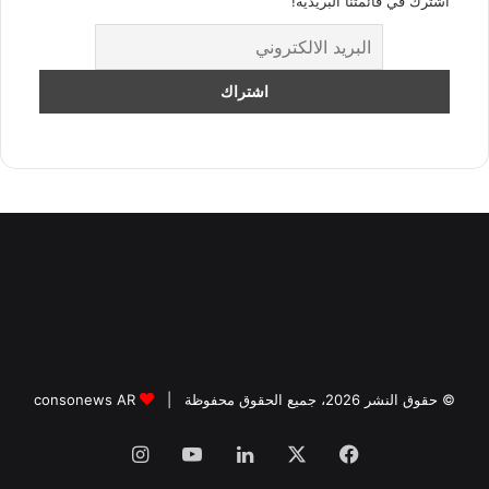
اشترك في قائمتنا البريدية!
© حقوق النشر 2026، جميع الحقوق محفوظة |
consonews AR
فيسبوك
‫X
لينكدإن
‫YouTube
انستقرام