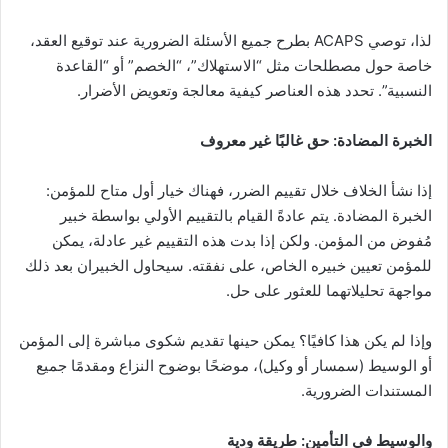
لذا، توصي ACAPS بطرح جميع الأسئلة الضرورية عند توقيع العقد،
خاصة حول مصطلحات مثل “الاستهلاك”، “الخصم” أو “القاعدة
النسبية”. تحدد هذه العناصر كيفية معالجة وتعويض الأضرار.
الخبرة المضادة: حق غالبًا غير معروف
إذا نشأ الخلاف خلال تقييم الضرر، فهناك خيار أول متاح للمؤمن:
الخبرة المضادة. يتم عادةً القيام بالتقييم الأولي بواسطة خبير
مُفوض من المؤمن. ولكن إذا بدت هذه التقييم غير عادلة، يمكن
للمؤمن تعيين خبيره الخاص، على نفقته. سيحاول الخبيران بعد ذلك
مواجهة تحليلاتهما للعثور على حل.
وإذا لم يكن هذا كافيًا؟ يمكن حينها تقديم شكوى مباشرة إلى المؤمن
أو الوسيط (سمسار أو وكيل)، موضحًا بوضوح النزاع ومقدمًا جميع
المستندات الضرورية.
والوسيط في التأمين: طريقة ودية