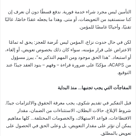
التأمين ليس مجرد شراء خدمة فورية. ندفع قسطًا دون أن نعرف إن
كنا سنستفيد من التعويضات، أو متى. وهذا ما يجعله عقدًا خاصًا، غالبًا
تقنيًا، وأحيانًا غامضًا للمؤمن.
لكن في حال حدوث نزاع، المؤمن ليس عُرضة للعجز: يحق له تمامًا
الاعتراض على قرار مؤمنه، سواء كان ذلك بخصوص تعويض، أو إلغاء،
أو استبعاد. “هذا الحق موجود ومن المهم التذكير به”، يبرز مسؤول
من ACAPS، مؤكدًا على ضرورة قراءة – وفهم – بنود العقد جيدًا عند
التوقيع.
المفاجآت التي يجب تجنبها… منذ البداية
قبل التفكير في تقديم شكوى، يجب معرفة الحقوق والالتزامات جيدًا.
شروط الإبلاغ، حالات البطلان، الاستثناءات من الضمان، مقدار
الاقتطاعات، قواعد الاستهلاك، والخصومات المختلفة… كلها مفاهيم
يمكن أن تؤثر على مقدار التعويض، بل وعلى الحق في الحصول على
تعويض بالمطلق.