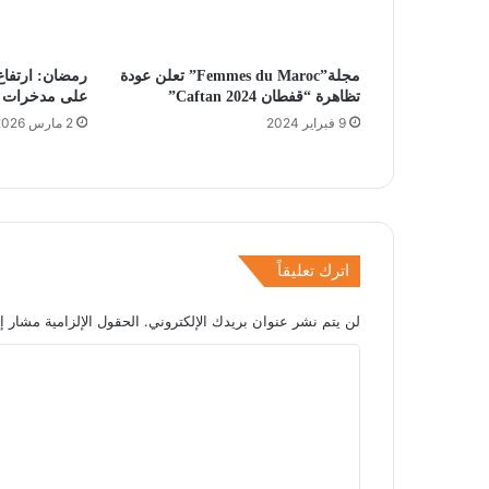
مجلة”Femmes du Maroc” تعلن عودة
رمضان: ارتفاع
تظاهرة “قفطان Caftan 2024”
على مدخرات ا
9 فبراير 2024
2 مارس 2026
اترك تعليقاً
لن يتم نشر عنوان بريدك الإلكتروني.
الحقول الإلزامية مشار إل
ا
ل
ت
ع