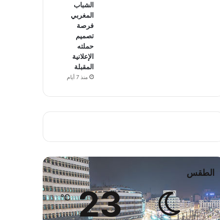
الشباب
المغربي
فرصة
تصميم
حملته
الإعلانية
المقبلة
منذ 7 أيام
الطقس
23
℃