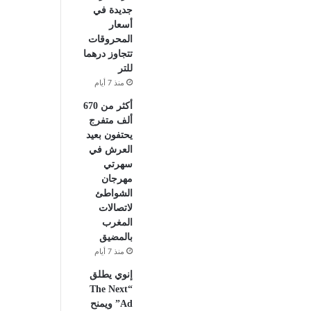
جديدة في
أسعار
المحروقات
تتجاوز درهما
للتر
منذ 7 أيام
أكثر من 670
ألف متفرج
يحتفون بعيد
العرش في
سهرتي
مهرجان
الشواطئ
لاتصالات
المغرب
بالمضيق
منذ 7 أيام
إنوي يطلق
“The Next
Ad” ويمنح