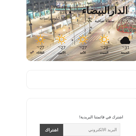
الدارالبيضاء
31º - 23º
83%
1.79 كيلومتر/ساعة
سماء صافية
27
27
27
29
31
℃
℃
℃
℃
℃
الجمعة
السبت
الأحد
الأثنين
الثلاثاء
اشترك في قائمتنا البريدية!