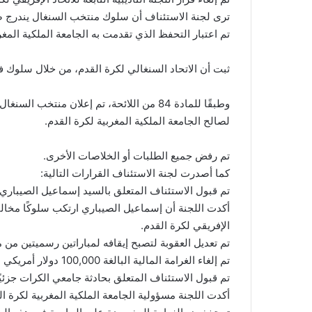
ترى لجنة الاستئناف أن سلوك منتخب السنغال يندرج ضمن نطاق تطبيق المادتي
تم اعتبار التحفظ الذي تقدمت به الجامعة الملكية المغربي
ثبت أن الاتحاد السنغالي لكرة القدم، من خلال سلوك فريقه، خالف المادة 82 
لصالح الجامعة الملكية المغربية لكرة القدم.
تم رفض جميع الطلبات أو الخلاصات الأخرى.
كما أصدرت لجنة الاستئناف القرارات التالية:
تم قبول الاستئناف المتعلق بالسيد إسماعيل الصيباري (اللاعب رقم 11 في المنتخ
الإفريقي لكرة القدم.
تم تعديل العقوبة لتصبح إيقافه لمباراتين رسميتين من منافسات CAF، واحدة منهما مو
تم إلغاء الغرامة المالية البالغة 100,000 دولار أمريكي التي كانت مفروضة عليه.
تم قبول الاستئناف المتعلق بحادثة جامعي الكرات جزئيًا
أكدت اللجنة مسؤولية الجامعة الملكية المغربية لكرة 