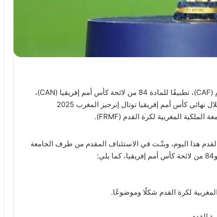
قرر لجنة الاستئناف التابعة للاتحاد الإفريقي لكرة القدم (CAF)، تطبيقًا للمادة 84 من لائحة كأس أمم إفريقيا (CAN)،
اعتبار المنتخب الوطني السنغالي منهزمًا بالانسحاب خلال نهائي كأس أمم إفريقيا توتال إنرجيز المغرب 2025
 القدم هذا اليوم، وبتّـت في الاستئناف المقدم من طرف الجامعة
مغربية لكرة القدم شكلًا وموضوعًا.
رة القدم.