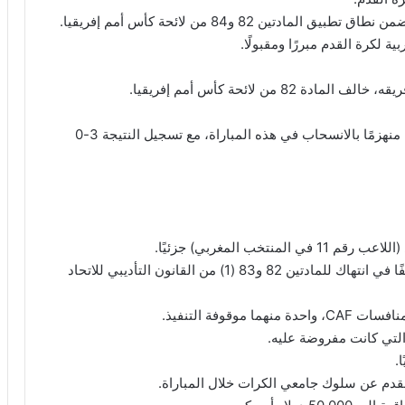
ن 82 و84 من لائحة كأس أمم إفريقيا.
ة لكرة القدم مبررًا ومقبولًا.
من لائحة كأس أمم إفريقيا.
وطبقًا للمادة 84 من اللائحة، تم إعلان منتخب السنغال منهزمًا بالانسحاب في هذه المباراة، مع تسجيل النتيجة 3-0
ب المغربي) جزئيًا.
أكدت اللجنة أن إسماعيل الصيباري ارتكب سلوكًا مخالفًا في انتهاك للمادتين 82 و83 (1) من القانون التأديبي للاتحاد
قوفة التنفيذ.
.
القدم عن سلوك جامعي الكرات خلال المباراة.