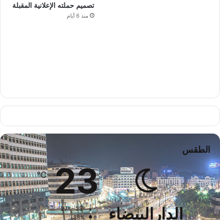
تصميم حملته الإعلانية المقبلة
منذ 6 أيام
الطقس
23
℃
الدارالبيضاء
27º - 23º
88%