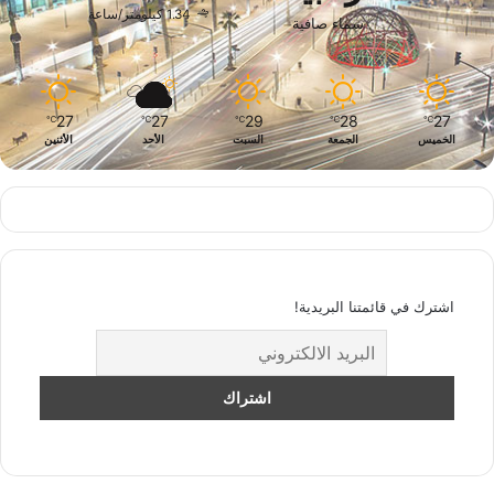
1.34 كيلومتر/ساعة
سماء صافية
27
27
29
28
27
℃
℃
℃
℃
℃
الخميس
الجمعة
السبت
الأحد
الأثنين
اشترك في قائمتنا البريدية!