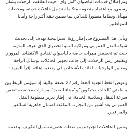
وتم إطلاق خدمات الباصواي “أمل واي” حيث انطلقت الرحلات بشكل
رسمي، مع اعتماد منظومة متكاملة تشمل حافلات حديثة، ومحطات
مهيأة، ونظاما متطورا للتذاكر، بما يضمن تنقلا أكثر راحة وأمانا
للمواطنين.
ويأتي هذا المشروع في إطار رؤية استراتيجية تهدف إلى تحديث
شبكة النقل العمومي ومواكبة النمو الحضري الذي تعرفه المدينة،
حيث تم تخصيص ممرات خاصة بالباصواي لتفادي الاكتظاظ المروري
وتقليص زمن الرحلات، إلى جانب تجهيز الحافلات بوسائل الراحة
ومعايير الولوجيات لفائدة الأشخاص في وضعية إعاقة. إقرأ المزيد :
وعوض الخط الجديد الخط رقم 22 بصفة نهائية، إذ سيؤمن الربط بين
منطقتي “الحاجب بتيكوين” و”ميناء الصيد” بمسارات مخصصة تضمن
سرعة التنقل وسلاسة الخدمة، في إطار تعزيز منظومة النقل
العمومي بعد أشهر من التجارب المكثفة لضمان جاهزية السائقين
والمراقبين.
وتتميز الحافلات الجديدة بمواصفات عصرية تشمل التكييف، وخدمة