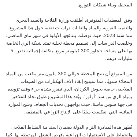
المحطة وبناء شبكات التوزيع.
وفق المعطيات المتوفرة، أطلقت وزارة الفلاحة والصيد البحري
والتنمية القروية والمياه والغابات دراسات تقنية حول هذا المشروع
منذ سنة 2023، حيث توصلت بنتائجها الأولية في شهر ماي الماضي.
وخلصت الدراسات إلى تصميم محطة تحلية تمتد شبكة الري الخاصة
بها على مساحة تتجاوز 300 كيلومتر مربع، بتكلفة إجمالية تقدر بـ5
مليارات درهم.
من المتوقع أن تنتج المحطة حوالي 350 مليون متر مكعب من المياه
المحلاة سنويًا، مما سيتيح إنقاذ آلاف الهكتارات من الضيعات
الفلاحية، خاصة بحوض الكردان، الذي تضرر بشدة جراء وقف تزويده
بمياه الري من سد “أولوز”. ويُعد هذا المشروع طوق نجاة للفلاحين
في جهة سوس ماسة، حيث يواجهون تحديات الجفاف وشح الموارد
المائية، التي انعكست سلبًا على الإنتاج الزراعي بالمنطقة.
تُظهر هذه المبادرة التزام الدولة بضمان استدامة النشاط الفلاحي
والحفاظ على الاستثمارات الزراعية وفرص الشغل المرتبطة بها. كما