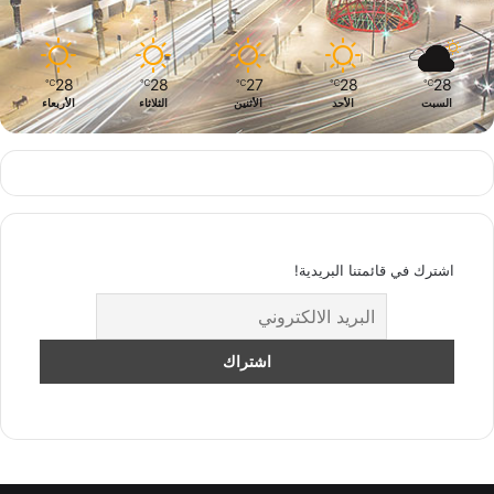
28
28
27
28
28
℃
℃
℃
℃
℃
السبت
الأحد
الأثنين
الثلاثاء
الأربعاء
اشترك في قائمتنا البريدية!