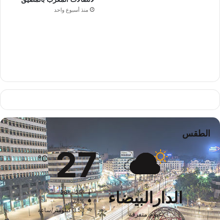
منذ أسبوع واحد
الطقس
27
℃
الدارالبيضاء
28º - 25º
78%
3.58 كيلومتر/ساعة
غيوم متفرقة